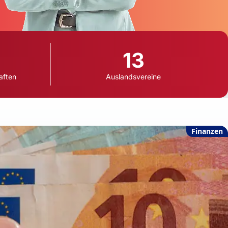
13
aften
Auslandsvereine
Finanzen