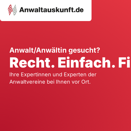
Karriere
Unternehmen
W
Anwalt/Anwältin gesucht?
Recht. Einfach. F
Schule
Handwerk
Ei
Ausbildung
Dienstleistung
Mi
Ihre Expertinnen und Experten der
Arbeitsplatz
Gastgewerbe
B
Anwaltvereine bei Ihnen vor Ort.
Selbstständigkeit
StartUp