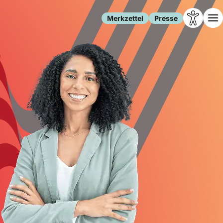
Merkzettel
Presse
Leben
Gesellschaft
Familie
Forschung
Freizeit
Migration
Gesundheit
Polizei
Internet
Kultur
Behörden