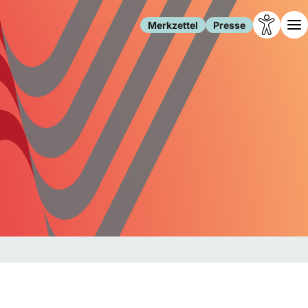
Merkzettel
Presse
Leben
Gesellschaft
Familie
Forschung
Freizeit
Migration
Gesundheit
Polizei
Internet
Kultur
Behörden