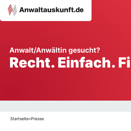
Karriere
Unternehmen
W
Anwalt/Anwältin gesucht?
Recht. Einfach. F
Schule
Handwerk
Ei
Ausbildung
Dienstleistung
Mi
Arbeitsplatz
Gastgewerbe
B
Selbstständigkeit
StartUp
Startseite
»
Presse