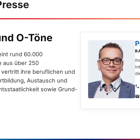
Presse
und O-Töne
P
R
int rund 60.000
Ih
e aus über 250
In
vertritt ihre beruflichen und
di
ortbildung, Austausch und
htsstaatlichkeit sowie Grund-