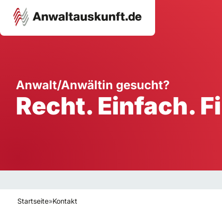
Karriere
Unternehmen
W
Anwalt/Anwältin gesucht?
Recht. Einfach. F
Schule
Handwerk
Ei
Ausbildung
Dienstleistung
Mi
Arbeitsplatz
Gastgewerbe
B
Selbstständigkeit
StartUp
Startseite
»
Kontakt