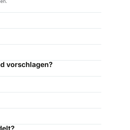
gen.
nd vorschlagen?
elt?