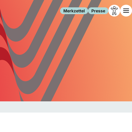
Merkzettel
Presse
Leben
Gesellschaft
Familie
Forschung
Freizeit
Migration
Gesundheit
Polizei
Internet
Kultur
Behörden