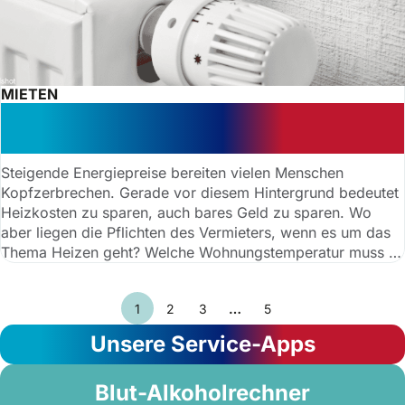
MIETEN
Energieknappheit – So heizen Sie
richtig!
Steigende Energiepreise bereiten vielen Menschen
Kopfzerbrechen. Gerade vor diesem Hintergrund bedeutet
Heizkosten zu sparen, auch bares Geld zu sparen. Wo
aber liegen die Pflichten des Vermieters, wenn es um das
Thema Heizen geht? Welche Wohnungstemperatur muss er
garantieren und was sieht der Gesetzgeber vor?
anwaltauskunft.de verrät Ihnen, was es zu wissen gibt.
1
2
3
…
5
Unsere Service-Apps
Blut-Alkoholrechner