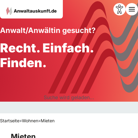
Anwalt/Anwältin gesucht?
Recht. Einfach.
Finden.
Suche wird geladen...
Startseite
»
Wohnen
»
Mieten
Mieten