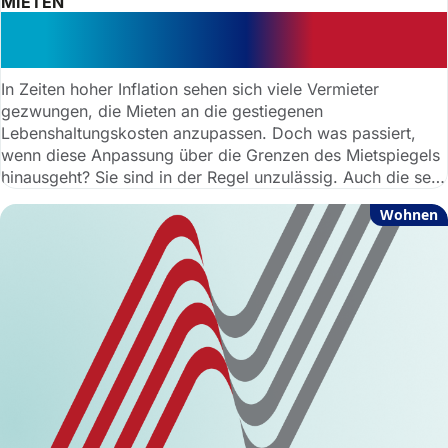
MIETEN
Podcast: Keine Mieterhöhung wegen
hoher Inflation
In Zeiten hoher Inflation sehen sich viele Vermieter
gezwungen, die Mieten an die gestiegenen
Lebenshaltungskosten anzupassen. Doch was passiert,
wenn diese Anpassung über die Grenzen des Mietspiegels
hinausgeht? Sie sind in der Regel unzulässig. Auch die seit
Erstellung des Mietspiegels gestiegene Inflation rechtfertigt
Wohnen
keinen sogenannten „Stichtagszuschlag“. Das Landgericht
München I entschied so und machte deutlich, dass
Vermieter keine zusätzlichen Erhöhungen aufgrund eines
gestiegenen Verbraucherpreisindexes durchsetzen können.
Rechtsanwalt Swen Walentowski von der Deutschen
Anwaltauskunft dazu im Podcast.