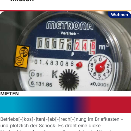
Wohnen
MIETEN
Betriebskostenabrechnung: Wie Sie
sich wehren können
Betriebs[-]kos[-]ten[-]ab[-]rech[-]nung im Briefkasten –
und plötzlich der Schock: Es droht eine dicke