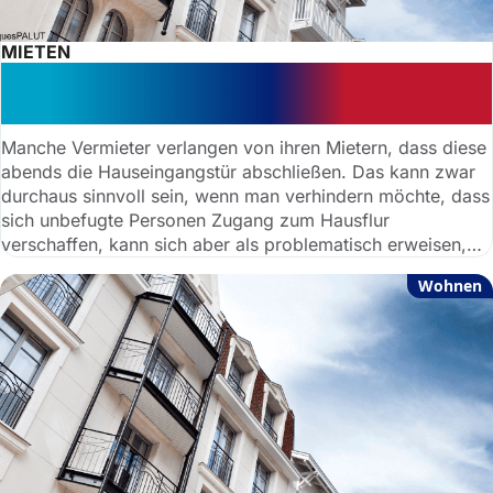
MIETEN
Hausordnung: Haustür muss nachts
abgeschlossen sein
Manche Vermieter verlangen von ihren Mietern, dass diese
abends die Hauseingangstür abschließen. Das kann zwar
durchaus sinnvoll sein, wenn man verhindern möchte, dass
sich unbefugte Personen Zugang zum Hausflur
verschaffen, kann sich aber als problematisch erweisen,
wenn es im Haus einmal brennen sollte und dann der
Wohnen
rettende Ausgang durch eine abgeschlossene Tür versperrt
ist.