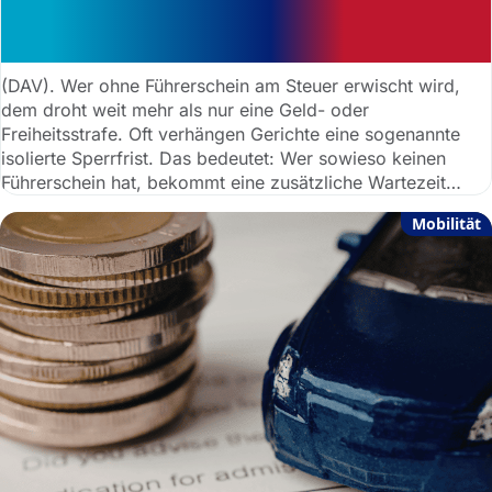
Fahrerlaubnis: Warum Richter
genauer hinsehen müssen
(DAV). Wer ohne Führerschein am Steuer erwischt wird,
dem droht weit mehr als nur eine Geld- oder
Freiheitsstrafe. Oft verhängen Gerichte eine sogenannte
isolierte Sperrfrist. Das bedeutet: Wer sowieso keinen
Führerschein hat, bekommt eine zusätzliche Wartezeit
auferlegt, in der er auch gar keinen beantragen darf. Doch
Mobilität
was viele nicht wissen: Diese Sperre ist kein
Automatismus.