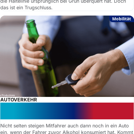
die Haltelinie ursprünglich bei Grün überquert hat. Doch
das ist ein Trugschluss.
Mobilität
AUTOVERKEHR
Riskante Alkoholfahrt: kein
Schmerzensgeld für Gurtmuffel
Nicht selten steigen Mitfahrer auch dann noch in ein Auto
ein, wenn der Fahrer zuvor Alkohol konsumiert hat. Kommt