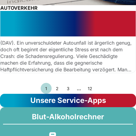
AUTOVERKEHR
Geduldsprobe nach dem Autounfall:
Wie lange darf sich die Versicherung
Zeit lassen?
(DAV). Ein unverschuldeter Autounfall ist ärgerlich genug,
doch oft beginnt der eigentliche Stress erst nach dem
Crash: die Schadensregulierung. Viele Geschädigte
machen die Erfahrung, dass die gegnerische
Haftpflichtversicherung die Bearbeitung verzögert. Man
wartet auf das Geld für die Reparatur oder den Mietwagen,
während die Versicherung schweigt. Doch Geschädigte
1
2
3
…
12
müssen sich nicht monatelang vertrösten lassen. Ein
aktuelles Urteil des Amtsgerichts Braunschweig vom
Unsere Service-Apps
21.Okotber 2024 (AZ: 112 C 1575/24) zeigt nun deutlich
auf, wo die Grenzen der Geduld liegen.
Blut-Alkoholrechner