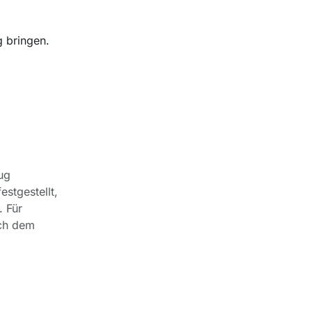
g bringen.
ug
stgestellt,
. Für
ach dem