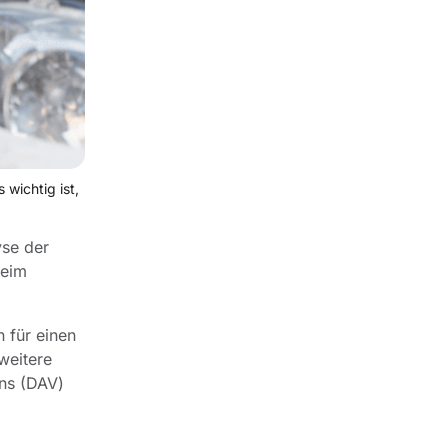
wichtig ist,
yse der
beim
 für einen
weitere
ins (DAV)