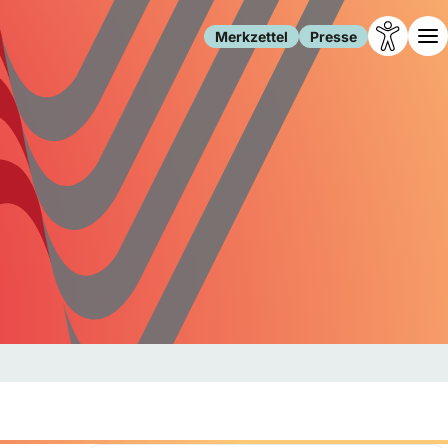
Merkzettel
Presse
Leben
Gesellschaft
Familie
Forschung
Freizeit
Migration
Gesundheit
Polizei
Internet
Kultur
Behörden