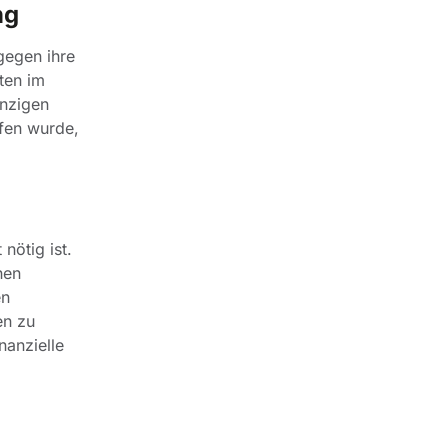
ng
gegen ihre
ten im
inzigen
lfen wurde,
nötig ist.
hen
en
en zu
nanzielle