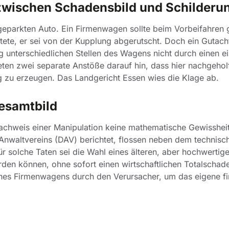
zwischen Schadensbild und Schilderu
geparkten Auto. Ein Firmenwagen sollte beim Vorbeifahren 
tete, er sei von der Kupplung abgerutscht. Doch ein Gutach
g unterschiedlichen Stellen des Wagens nicht durch einen e
eten zwei separate Anstöße darauf hin, dass hier nachgeho
g zu erzeugen. Das Landgericht Essen wies die Klage ab.
Gesamtbild
achweis einer Manipulation keine mathematische Gewissheit 
Anwaltvereins (DAV) berichtet, flossen neben dem technisc
ür solche Taten sei die Wahl eines älteren, aber hochwertig
en können, ohne sofort einen wirtschaftlichen Totalschad
nes Firmenwagens durch den Verursacher, um das eigene fi