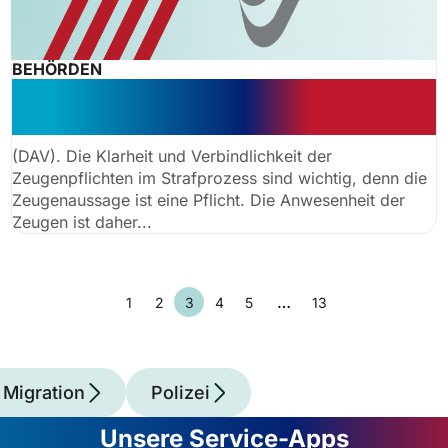
BEHÖRDEN
Zeuge muss nach Vernehmung im
Gerichtsgebäude bleiben
(DAV). Die Klarheit und Verbindlichkeit der
Zeugenpflichten im Strafprozess sind wichtig, denn die
Zeugenaussage ist eine Pflicht. Die Anwesenheit der
Zeugen ist daher...
1
2
3
4
5
…
13
Migration
Polizei
Unsere Service-Apps