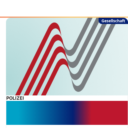
Gesellschaft
POLIZEI
Keine Aussage – keine Strafe:
Gericht setzt Zeugenpflichten klare
Grenzen