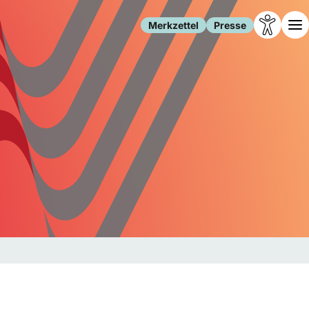
Merkzettel
Presse
Leben
Gesellschaft
Familie
Forschung
Freizeit
Migration
Gesundheit
Polizei
Internet
Kultur
Behörden