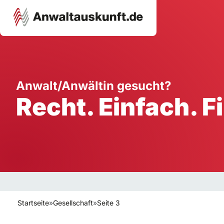
Karriere
Unternehmen
W
Anwalt/Anwältin gesucht?
Recht. Einfach. F
Schule
Handwerk
Ei
Ausbildung
Dienstleistung
Mi
Arbeitsplatz
Gastgewerbe
B
Selbstständigkeit
StartUp
Startseite
»
Gesellschaft
»
Seite 3