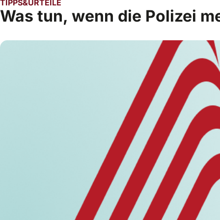
TIPPS&URTEILE
Was tun, wenn die Polizei m