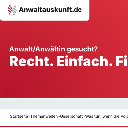
Karriere
Unternehmen
W
Anwalt/Anwältin gesucht?
Recht. Einfach. F
Schule
Handwerk
Ei
Ausbildung
Dienstleistung
Mi
Arbeitsplatz
Gastgewerbe
B
Selbstständigkeit
StartUp
Startseite
»
Themenwelten
»
Gesellschaft
»
Was tun, wenn die Poli