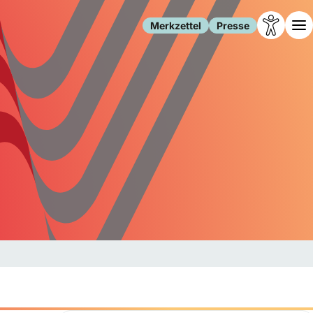
Merkzettel
Presse
Leben
Gesellschaft
Familie
Forschung
Freizeit
Migration
Gesundheit
Polizei
Internet
Kultur
Behörden