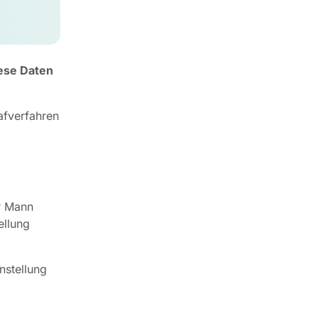
iese Daten
afverfahren
r Mann
ellung
nstellung