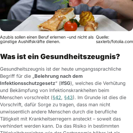
Azubis sollen einen Beruf erlernen –und nicht als
Quelle:
günstige Aushilfskräfte dienen.
saxlerb/fotolia.com
Was ist ein Gesundheitszeugnis?
Gesundheitszeugnis ist der heute umgangssprachliche
Begriff für die „
Belehrung nach dem
Infektionsschutzgesetz
“ (
IfSG
), welches die Verhütung
und Bekämpfung von Infektionskrankheiten beim
Menschen vorschreibt (
§42
,
§43
). Im Grunde ist dies die
Vorschrift, dafür Sorge zu tragen, dass man nicht
unwissentlich andere Menschen durch die berufliche
Tätigkeit mit Krankheitserregern ansteckt – soweit das
verhindert werden kann. Da das Risiko in bestimmten
Tätigkeitsbereichen wie der Gastronomie höher ist als