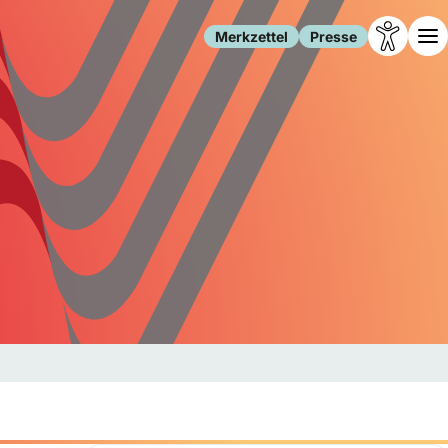
Merkzettel
Presse
Leben
Gesellschaft
Familie
Forschung
Freizeit
Migration
Gesundheit
Polizei
Internet
Kultur
Behörden