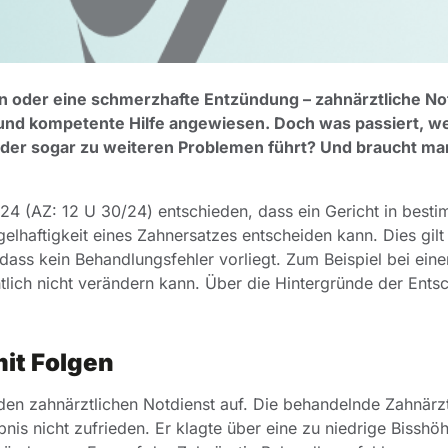
hn oder eine schmerzhafte Entzündung – zahnärztliche Not
e und kompetente Hilfe angewiesen. Doch was passiert, w
oder sogar zu weiteren Problemen führt? Und braucht ma
4 (AZ: 12 U 30/24) entschieden, dass ein Gericht in best
lhaftigkeit eines Zahnersatzes entscheiden kann. Dies gilt
 dass kein Behandlungsfehler vorliegt. Zum Beispiel bei eine
htlich nicht verändern kann. Über die Hintergründe der Ents
it Folgen
den zahnärztlichen Notdienst auf. Die behandelnde Zahnärz
nis nicht zufrieden. Er klagte über eine zu niedrige Bisshöh