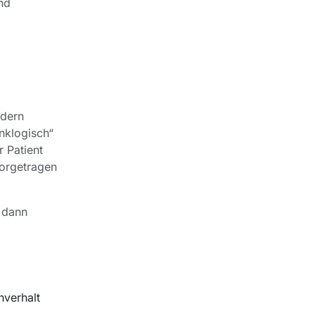
nd
ndern
nklogisch“
 Patient
vorgetragen
 dann
hverhalt