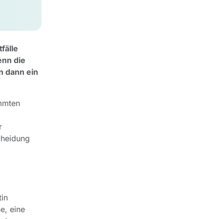
fälle
enn die
n dann ein
immten
r
cheidung
tin
e, eine