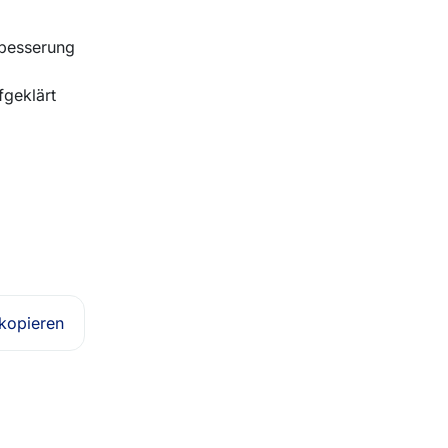
hbesserung
fgeklärt
 kopieren