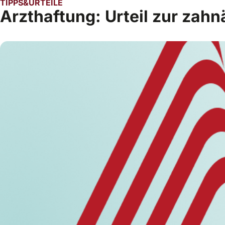
TIPPS&URTEILE
Arzthaftung: Urteil zur zah