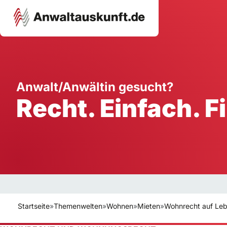
Karriere
Unternehmen
W
Anwalt/Anwältin gesucht?
Recht. Einfach. F
Schule
Handwerk
Ei
Ausbildung
Dienstleistung
Mi
Arbeitsplatz
Gastgewerbe
B
Selbstständigkeit
StartUp
Startseite
»
Themenwelten
»
Wohnen
»
Mieten
»
Wohnrecht auf Lebe