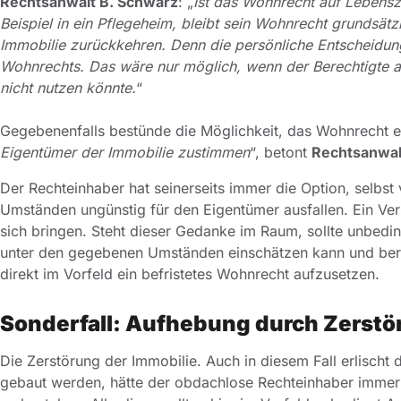
Rechtsanwalt B. Schwarz
: „
Ist das Wohnrecht auf Lebensz
Beispiel in ein Pflegeheim, bleibt sein Wohnrecht grundsät
Immobilie zurückkehren. Denn die persönliche Entscheidung
Wohnrechts. Das wäre nur möglich, wenn der Berechtigte a
nicht nutzen könnte.
“
Gegebenenfalls bestünde die Möglichkeit, das Wohnrecht e
Eigentümer der Immobilie zustimmen
“, betont
Rechtsanwal
Der Rechteinhaber hat seinerseits immer die Option, selbs
Umständen ungünstig für den Eigentümer ausfallen. Ein Ve
sich bringen. Steht dieser Gedanke im Raum, sollte unbeding
unter den gegebenen Umständen einschätzen kann und berä
direkt im Vorfeld ein befristetes Wohnrecht aufzusetzen.
Sonderfall: Aufhebung durch Zerstö
Die Zerstörung der Immobilie. Auch in diesem Fall erlischt
gebaut werden, hätte der obdachlose Rechteinhaber immerh