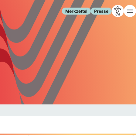
Merkzettel
Presse
Leben
Gesellschaft
Familie
Forschung
Freizeit
Migration
Gesundheit
Polizei
Internet
Kultur
Behörden