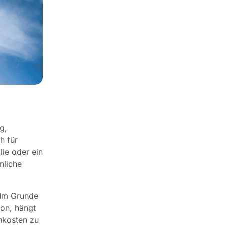
g,
h für
lie oder ein
nliche
 Im Grunde
on, hängt
nkosten zu