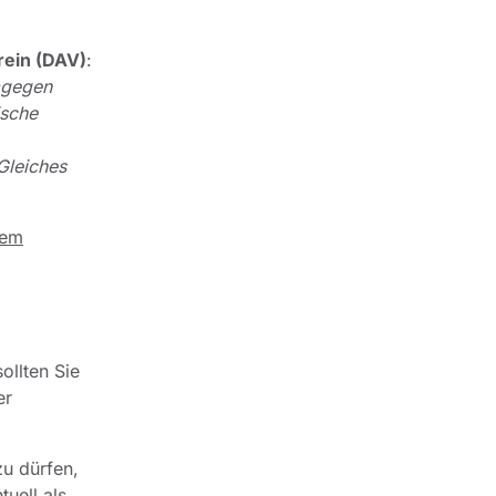
rein (DAV)
:
agegen
ische
Gleiches
dem
ollten Sie
er
zu dürfen,
uell als