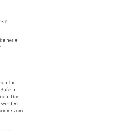
 Sie
keinerlei
r
uch für
 Sofern
hnen. Das
t werden
 Summe zum