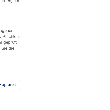
 werden, um
tragenem
 Pflichten,
m geprüft
 Sie die
 kopieren