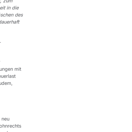
s, zum
it in die
öschen des
dauerhaft
r
r
lungen mit
euerlast
zudem,
e neu
Wohnrechts