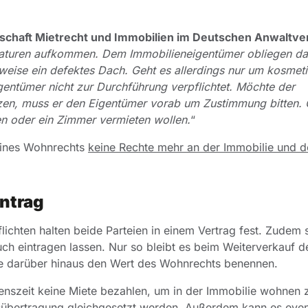
schaft Mietrecht und Immobilien im Deutschen Anwaltve
araturen aufkommen. Dem Immobilieneigentümer obliegen d
eise ein defektes Dach. Geht es allerdings nur um kosmet
igentümer nicht zur Durchführung verpflichtet. Möchte der
en, muss er den Eigentümer vorab um Zustimmung bitten. 
en oder ein Zimmer vermieten wollen.
“
 eines Wohnrechts
keine Rechte mehr an der Immobilie und 
ntrag
ichten halten beide Parteien in einem Vertrag fest. Zudem s
h eintragen lassen. Nur so bleibt es beim Weiterverkauf d
lte darüber hinaus den Wert des Wohnrechts benennen.
enszeit keine Miete bezahlen, um in der Immobilie wohnen 
bertragung gleichgesetzt werden. Außerdem kann es event