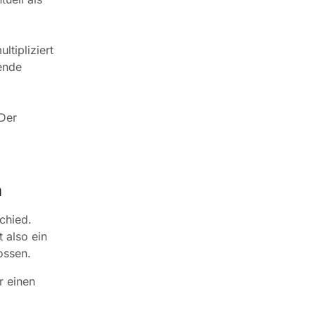
ltipliziert
tende
Der
n
chied.
 also ein
ossen.
r einen