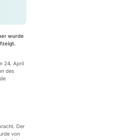
gner wurde
fzeigt.
 24. April
en des
.de
bracht. Der
wurde von