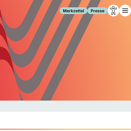
Merkzettel
Presse
Leben
Gesellschaft
Familie
Forschung
Freizeit
Migration
Gesundheit
Polizei
Internet
Kultur
Behörden