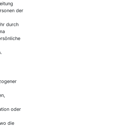
eitung
ersonen der
ehr durch
ema
rsönliche
.
ezogener
en,
ation oder
 wo die