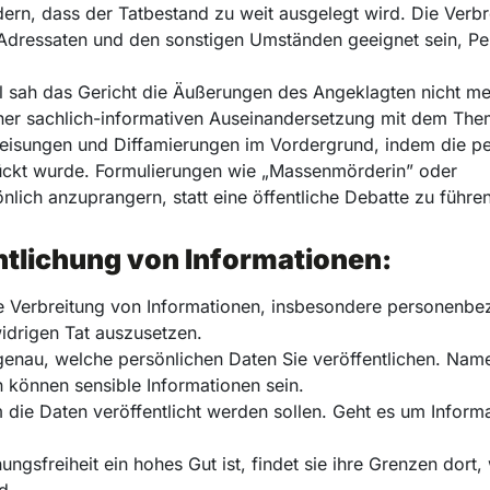
ern, dass der Tatbestand zu weit ausgelegt wird. Die Verbr
n Adressaten und den sonstigen Umständen geeignet sein, P
ll sah das Gericht die Äußerungen des Angeklagten nicht m
 einer sachlich-informativen Auseinandersetzung mit dem Th
eisungen und Diffamierungen im Vordergrund, indem die pe
rückt wurde. Formulierungen wie „Massenmörderin” oder
önlich anzuprangern, statt eine öffentliche Debatte zu führen
entlichung von Informationen:
die Verbreitung von Informationen, insbesondere personenb
widrigen Tat auszusetzen.
enau, welche persönlichen Daten Sie veröffentlichen. Nam
 können sensible Informationen sein.
m die Daten veröffentlicht werden sollen. Geht es um Inform
ngsfreiheit ein hohes Gut ist, findet sie ihre Grenzen dort,