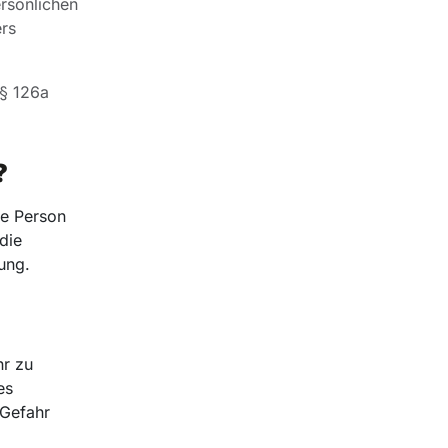
ersönlichen
ers
 § 126a
?
ne Person
die
ung.
hr zu
es
 Gefahr