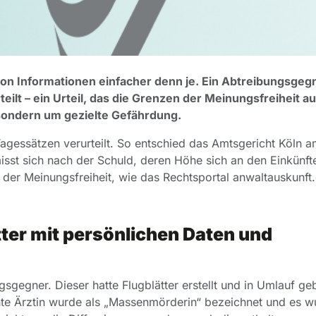
g von Informationen einfacher denn je. Ein Abtreibungsge
t – ein Urteil, das die Grenzen der Meinungsfreiheit au
 sondern um gezielte Gefährdung.
gessätzen verurteilt. So entschied das Amtsgericht Köln am
sst sich nach der Schuld, deren Höhe sich an den Einkünft
n der Meinungsfreiheit, wie das Rechtsportal anwaltauskunft
tter mit persönlichen Daten und
gegner. Dieser hatte Flugblätter erstellt und in Umlauf ge
annte Ärztin wurde als „Massenmörderin“ bezeichnet und es 