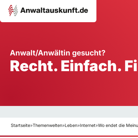
Karriere
Unternehmen
W
Anwalt/Anwältin gesucht?
Recht. Einfach. F
Schule
Handwerk
Ei
Ausbildung
Dienstleistung
Mi
Arbeitsplatz
Gastgewerbe
B
Selbstständigkeit
StartUp
Startseite
»
Themenwelten
»
Leben
»
Internet
»
Wo endet die Meinun