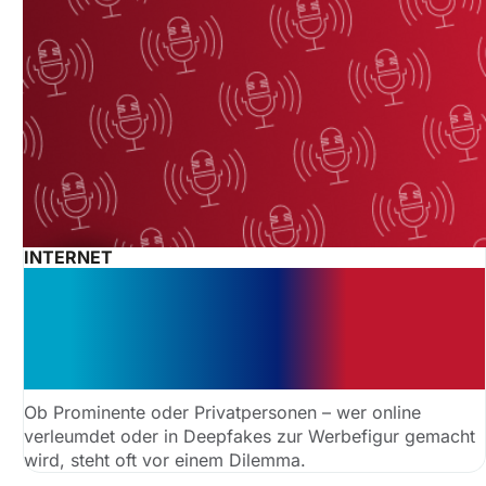
INTERNET
Podcast: Täuschend echt – und
vielfach geteilt: Wie sich Betroffene
gegen Deepfakes in Social Media
wehren können
Ob Prominente oder Privatpersonen – wer online
verleumdet oder in Deepfakes zur Werbefigur gemacht
wird, steht oft vor einem Dilemma.