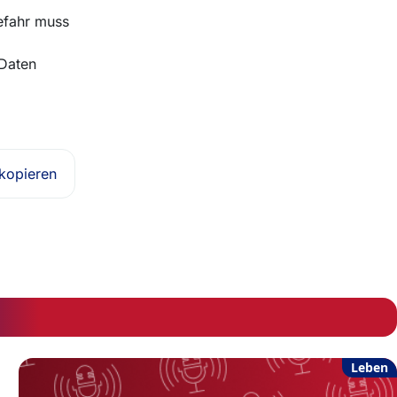
efahr muss
 Daten
 kopieren
Leben