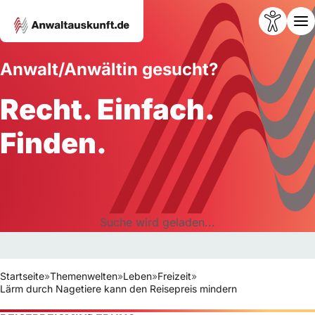
Anwalt/Anwältin gesucht?
Recht. Einfach.
Finden.
Suche wird geladen...
Startseite
»
Themenwelten
»
Leben
»
Freizeit
»
Lärm durch Nagetiere kann den Reisepreis mindern