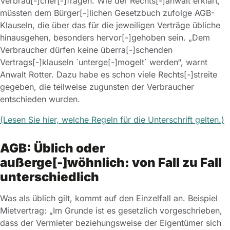
Verbrau[-]cher[-]fragen. Wie der Rechts[-]anwalt erklärt,
müssten dem Bürger[-]lichen Gesetzbuch zufolge AGB-
Klauseln, die über das für die jeweiligen Verträge übliche
hinausgehen, besonders hervor[-]gehoben sein. „Dem
Verbraucher dürfen keine überra[-]schenden
Vertrags[-]klauseln ´unterge[-]mogelt` werden“, warnt
Anwalt Rotter. Dazu habe es schon viele Rechts[-]streite
gegeben, die teilweise zugunsten der Verbraucher
entschieden wurden.
(Lesen Sie hier, welche Regeln für die Unterschrift gelten.)
AGB: Üblich oder
außerge[-]wöhnlich: von Fall zu Fall
unterschiedlich
Was als üblich gilt, kommt auf den Einzelfall an. Beispiel
Mietvertrag: „Im Grunde ist es gesetzlich vorgeschrieben,
dass der Vermieter beziehungsweise der Eigentümer sich