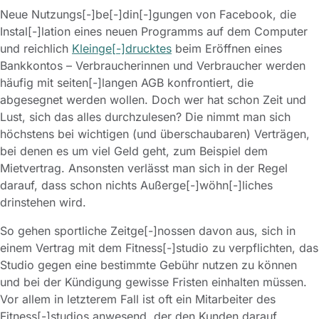
Neue Nutzungs[-]be[-]din[-]gungen von Facebook, die
Instal[-]lation eines neuen Programms auf dem Computer
und reichlich
Kleinge[-]drucktes
beim Eröffnen eines
Bankkontos – Verbraucherinnen und Verbraucher werden
häufig mit seiten[-]langen AGB konfrontiert, die
abgesegnet werden wollen. Doch wer hat schon Zeit und
Lust, sich das alles durchzulesen? Die nimmt man sich
höchstens bei wichtigen (und überschaubaren) Verträgen,
bei denen es um viel Geld geht, zum Beispiel dem
Mietvertrag. Ansonsten verlässt man sich in der Regel
darauf, dass schon nichts Außerge[-]wöhn[-]liches
drinstehen wird.
So gehen sportliche Zeitge[-]nossen davon aus, sich in
einem Vertrag mit dem Fitness[-]studio zu verpflichten, das
Studio gegen eine bestimmte Gebühr nutzen zu können
und bei der Kündigung gewisse Fristen einhalten müssen.
Vor allem in letzterem Fall ist oft ein Mitarbeiter des
Fitness[-]studios anwesend, der den Kunden darauf