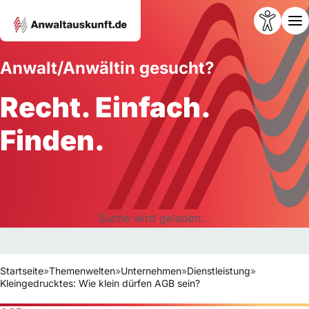
Anwalt/Anwältin gesucht?
Recht. Einfach.
Finden.
Suche wird geladen...
Startseite
»
Themenwelten
»
Unternehmen
»
Dienstleistung
»
Kleingedrucktes: Wie klein dürfen AGB sein?