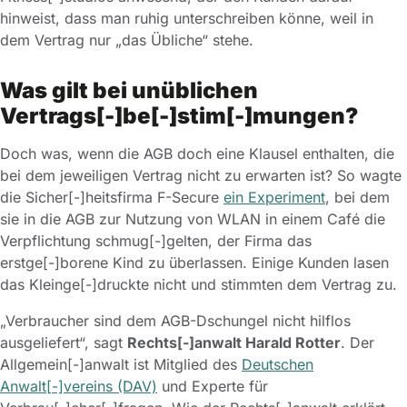
hinweist, dass man ruhig unterschreiben könne, weil in
dem Vertrag nur „das Übliche“ stehe.
Was gilt bei unüblichen
Vertrags[-]be[-]stim[-]mungen?
Doch was, wenn die AGB doch eine Klausel enthalten, die
bei dem jeweiligen Vertrag nicht zu erwarten ist? So wagte
die Sicher[-]heitsfirma F-Secure
ein Experiment
, bei dem
sie in die AGB zur Nutzung von WLAN in einem Café die
Verpflichtung schmug[-]gelten, der Firma das
erstge[-]borene Kind zu überlassen. Einige Kunden lasen
das Kleinge[-]druckte nicht und stimmten dem Vertrag zu.
„Verbraucher sind dem AGB-Dschungel nicht hilflos
ausgeliefert“, sagt
Rechts[-]anwalt Harald Rotter
. Der
Allgemein[-]anwalt ist Mitglied des
Deutschen
Anwalt[-]vereins (DAV)
und Experte für