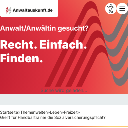
Anwalt/Anwältin gesucht?
Recht. Einfach.
Finden.
Suche wird geladen...
Startseite
»
Themenwelten
»
Leben
»
Freizeit
»
Greift für Handballtrainer die Sozialversicherungspflicht?