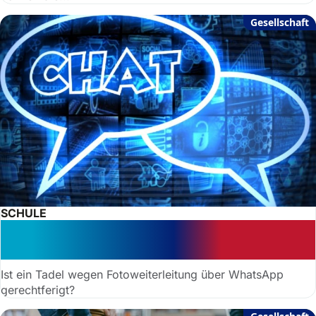
Gesellschaft
SCHULE
Schüler-Tadel wegen WhatsApp-
Sticker rechtmäßig – VG Köln urteilt
Ist ein Tadel wegen Fotoweiterleitung über WhatsApp
gerechtferigt?