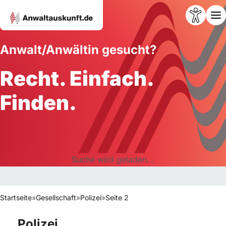
Anwalt/Anwältin gesucht?
Recht. Einfach.
Finden.
Suche wird geladen...
Startseite
»
Gesellschaft
»
Polizei
»
Seite 2
Polizei