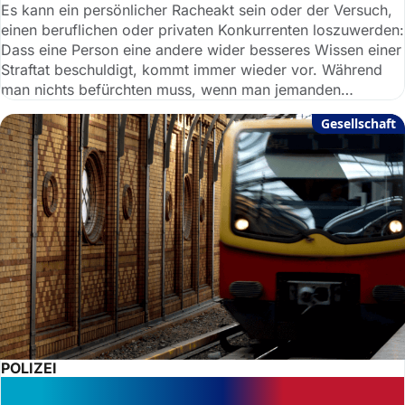
Es kann ein persönlicher Racheakt sein oder der Versuch,
einen beruflichen oder privaten Konkurrenten loszuwerden:
Dass eine Person eine andere wider besseres Wissen einer
Straftat beschuldigt, kommt immer wieder vor. Während
man nichts befürchten muss, wenn man jemanden
versehentlich falsch verdächtigt, ist eine wissentlich
Gesellschaft
falsche Anschuldigung eine Straftat.
POLIZEI
Strafen beim Schwarzfahren: