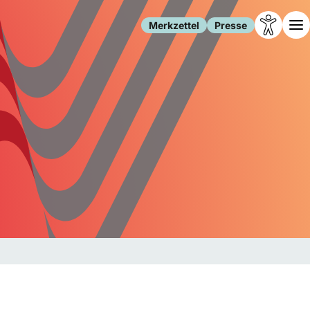
Merkzettel
Presse
Leben
Gesellschaft
Familie
Forschung
Freizeit
Migration
Gesundheit
Polizei
Internet
Kultur
Behörden