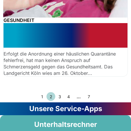
GESUNDHEIT
Quarantäneanordnung: Kein
Schmerzensgeld für psychische
Belastung
Erfolgt die Anordnung einer häuslichen Quarantäne
fehlerfrei, hat man keinen Anspruch auf
Schmerzensgeld gegen das Gesundheitsamt. Das
Landgericht Köln wies am 26. Oktober...
1
2
3
4
…
7
Unsere Service-Apps
Unterhaltsrechner