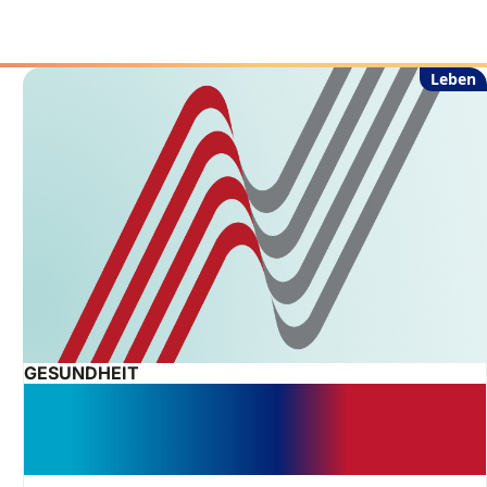
Leben
GESUNDHEIT
Ausfallhonorar-Klausel in
Physiotherapieverträgen ist
unwirksam