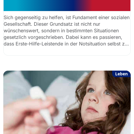
Nothelfende?
Sich gegenseitig zu helfen, ist Fundament einer sozialen
Gesellschaft. Dieser Grundsatz ist nicht nur
wünschenswert, sondern in bestimmten Situationen
gesetzlich vorgeschrieben. Dabei kann es passieren,
dass Erste-Hilfe-Leistende in der Notsituation selbst zu
Schaden kommen. Anwaltauskunft.de erklärt, welcher
Versicherungsschutz Nothelfenden rechtlich zusteht –
und wieso Hemmungen, falsche Unfallhilfe zu leisten,
meist unbegründet sind.
Leben