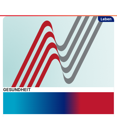
Leben
GESUNDHEIT
Leistungen der Eingliederungshilfe
für Kinder: Interdisziplinäre
Diagnostik zwingend