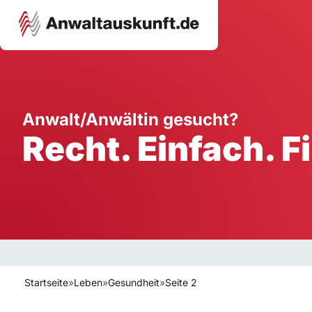
Karriere
Unternehmen
W
Anwalt/Anwältin gesucht?
Recht. Einfach. F
Schule
Handwerk
Ei
Ausbildung
Dienstleistung
Mi
Arbeitsplatz
Gastgewerbe
B
Selbstständigkeit
StartUp
Startseite
»
Leben
»
Gesundheit
»
Seite 2