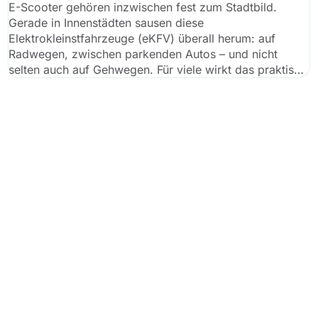
E-Scooter gehören inzwischen fest zum Stadtbild.
Gerade in Innenstädten sausen diese
Elektrokleinstfahrzeuge (eKFV) überall herum: auf
Radwegen, zwischen parkenden Autos – und nicht
selten auch auf Gehwegen. Für viele wirkt das praktisch
und harmlos: Man fährt „kurz“ an den Autos vorbei,
weicht Fußgängern aus und spart Zeit.