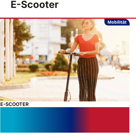
E-Scooter
Mobilität
E-SCOOTER
Alkohol auf dem E-Scooter: Auch
kurze Fahrten können den
Führerschein kosten