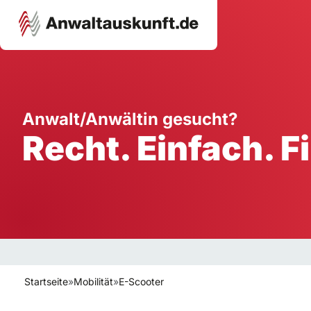
Karriere
Unternehmen
W
Anwalt/Anwältin gesucht?
Recht. Einfach. F
Schule
Handwerk
Ei
Ausbildung
Dienstleistung
Mi
Arbeitsplatz
Gastgewerbe
B
Selbstständigkeit
StartUp
Startseite
»
Mobilität
»
E-Scooter