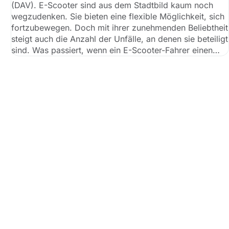
(DAV). E-Scooter sind aus dem Stadtbild kaum noch
wegzudenken. Sie bieten eine flexible Möglichkeit, sich
fortzubewegen. Doch mit ihrer zunehmenden Beliebtheit
steigt auch die Anzahl der Unfälle, an denen sie beteiligt
sind. Was passiert, wenn ein E-Scooter-Fahrer einen
Unfall verursacht und dabei ein anderes Fahrzeug
beschädigt? Wer haftet für den entstandenen Schaden?