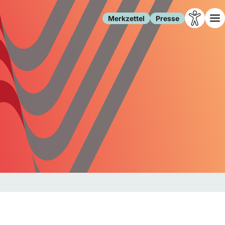
Merkzettel
Presse
Leben
Gesellschaft
Familie
Forschung
Freizeit
Migration
Gesundheit
Polizei
Internet
Kultur
Behörden