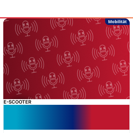
Mobilität
E-SCOOTER
Podcast: Alltagsbild mit Risiko: E-
Scooter zwischen Gehweg, Radweg
und Fahrbahn