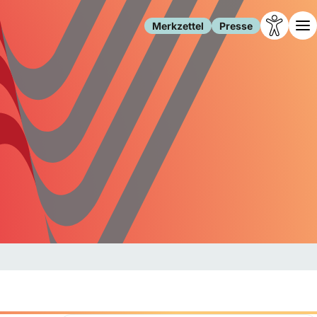
Merkzettel
Presse
Leben
Gesellschaft
Familie
Forschung
Freizeit
Migration
Gesundheit
Polizei
Internet
Kultur
Behörden