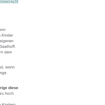
ilienrecht
wenn
 Kinder
 eigenen
Saathoff.
ern dem
nd, wenn
inge
rige diese
 zu hoch
n Kindern