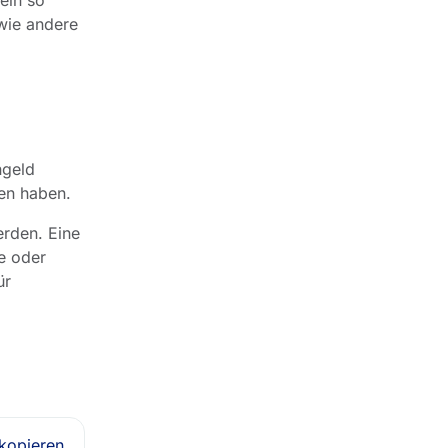
ein so
 wie andere
ngeld
en haben.
erden. Eine
ge oder
ür
 kopieren