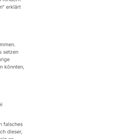
“ erklärt
ommen.
s setzen
hrige
en könnten,
ei
n falsches
ch dieser,