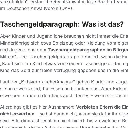
verschulden“, erklärt die Rechtsanwältin Inge Saathoff v
im Deutschen Anwaltverein (DAV).
Taschengeldparagraph: Was ist das?
Aber Kinder und Jugendliche brauchen nicht immer die Erlaub
Minderjährige sich etwa Spielzeug oder Kleidung vom eige
und Jugendliche dem
Taschengeldparagraphen im Bürger
Mitteln“. „Der Taschengeldparagraph definiert, wann die Ein
„Kauft sich ein Kind etwas von seinem Taschengeld, dann g
Kind das Geld zur freien Verfügung gegeben und in die Eink
Laut der „KidsVerbraucherAnalyse“ geben Kinder und Jugend
sie unterwegs sind, für Essen und Trinken aus. Aber Kids d
erwerben, sondern durchaus auch Teures – wenn sie das nö
Allerdings gibt es hier Ausnahmen:
Verbieten Eltern die E
nicht erwerben
– selbst dann nicht, wenn sie dafür ihr e
sein. Allerdings ist rechtlich nicht fixiert, bis zu welchem 
Graubereich, der im Alltag für einige Unsicherheiten bei Ve