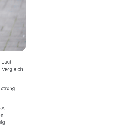
 Laut
 Vergleich
 streng
Das
en
gig