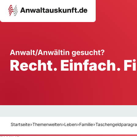
Karriere
Unternehmen
W
Anwalt/Anwältin gesucht?
Recht. Einfach. F
Schule
Handwerk
Ei
Ausbildung
Dienstleistung
Mi
Arbeitsplatz
Gastgewerbe
B
Selbstständigkeit
StartUp
Startseite
»
Themenwelten
»
Leben
»
Familie
»
Taschengeldparagra