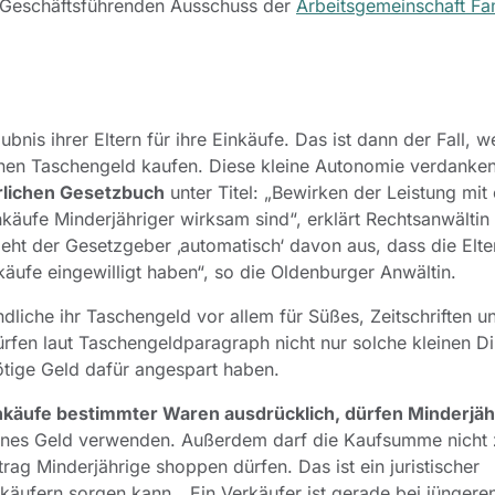
om Geschäftsführenden Ausschuss der
Arbeitsgemeinschaft Fam
nis ihrer Eltern für ihre Einkäufe. Das ist dann der Fall, 
nen Taschengeld kaufen. Diese kleine Autonomie verdanken
lichen Gesetzbuch
unter Titel: „Bewirken der Leistung mit
käufe Minderjähriger wirksam sind“, erklärt Rechtsanwältin 
eht der Gesetzgeber ‚automatisch‘ davon aus, dass die Elt
äufe eingewilligt haben“, so die Oldenburger Anwältin.
liche ihr Taschengeld vor allem für Süßes, Zeitschriften u
ürfen laut Taschengeldparagraph nicht nur solche kleinen D
tige Geld dafür angespart haben.
inkäufe bestimmter Waren ausdrücklich, dürfen Minderjäh
igenes Geld verwenden. Außerdem darf die Kaufsumme nicht
Betrag Minderjährige shoppen dürfen. Das ist ein juristischer
rkäufern sorgen kann. „Ein Verkäufer ist gerade bei jüngere