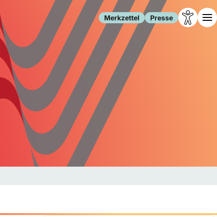
Merkzettel
Presse
Leben
Gesellschaft
Familie
Forschung
Freizeit
Migration
Gesundheit
Polizei
Internet
Kultur
Behörden