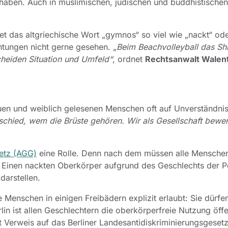
haben. Auch in muslimischen, jüdischen und buddhistischen
et das altgriechische Wort „gymnos“ so viel wie „nackt“ od
chtungen nicht gerne gesehen. „
Beim Beachvolleyball das Shi
cheiden Situation und Umfeld“
, ordnet
Rechtsanwalt Walen
rauen und weiblich gelesenen Menschen oft auf Unverständni
schied, wem die Brüste gehören. Wir als Gesellschaft bewer
etz (AGG)
eine Rolle. Denn nach dem müssen alle Mensche
 Einen nackten Oberkörper aufgrund des Geschlechts der P
darstellen.
e Menschen in einigen Freibädern explizit erlaubt: Sie dürf
in ist allen Geschlechtern die oberkörperfreie Nutzung öffe
 Verweis auf das Berliner Landesantidiskriminierungsgesetz