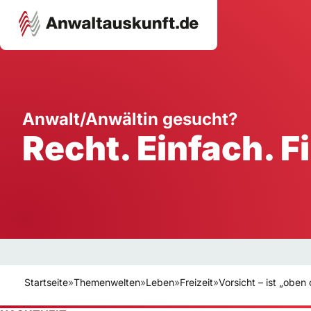
Karriere
Unternehmen
W
Anwalt/Anwältin gesucht?
Recht. Einfach. F
Schule
Handwerk
Ei
Ausbildung
Dienstleistung
Mi
Arbeitsplatz
Gastgewerbe
B
Selbstständigkeit
StartUp
Startseite
»
Themenwelten
»
Leben
»
Freizeit
»
Vorsicht – ist „oben