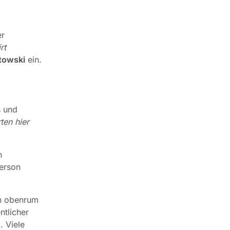
er
rt
towski
ein.
s und
ten hier
n
erson
en obenrum
ntlicher
. Viele