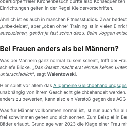
oberkörperfreier Kirchenbesuch dürfte also Konsequenzen 
Einrichtungen gelten in der Regel Kleidervorschriften.
Ähnlich ist es auch in manchen Fitnessstudios. Zwar bedeut
„unbekleidet“, aber „oben ohne“-Training ist in vielen Einri
auszuziehen, gehört ja fast schon dazu. Beim Joggen ents
Bei Frauen anders als bei Männern?
Was bei Männern ganz normal zu sein scheint, trifft bei F
schiefe Blicke.
„Das Gesetz macht erst einmal keinen Unter
unterschiedlich
“, sagt
Walentowski
.
Hier spielt vor allem das
Allgemeine Gleichbehandlungsges
unabhängig von ihrem Geschlecht gleichbehandelt werden.
anders zu bewerten, kann also ein Verstoß gegen das AGG 
Was für Männer vollkommen normal ist, ist nun auch für all
frei schwimmen gehen und sich sonnen. Zum Beispiel in Berl
Bäder erlaubt. Grundlage war 2023 die Klage einer Frau mit