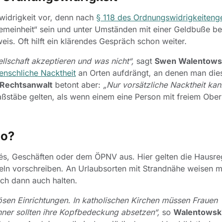
widrigkeit vor, denn nach
§ 118 des Ordnungswidrigkeiteng
gemeinheit“ sein und unter Umständen mit einer Geldbuße be
eis. Oft hilft ein klärendes Gespräch schon weiter.
llschaft akzeptieren und was nicht“,
sagt
Swen Walentows
enschliche Nacktheit
an Orten aufdrängt, an denen man dies
Rechtsanwalt
betont aber:
„Nur vorsätzliche Nacktheit ka
ßstäbe gelten, als wenn einem eine Person mit freiem Ober
io?
fés, Geschäften oder dem ÖPNV aus. Hier gelten die Hausre
ln vorschreiben. An Urlaubsorten mit Strandnähe weisen m
ich dann auch halten.
ösen Einrichtungen. In katholischen Kirchen müssen Frauen
ner sollten ihre Kopfbedeckung absetzen“,
so
Walentowsk