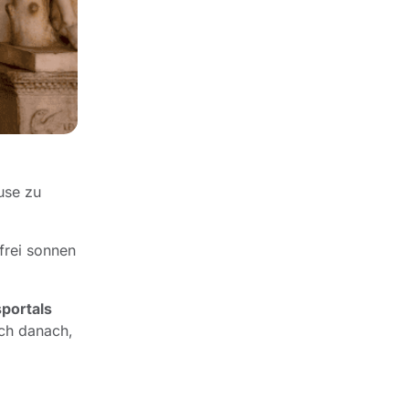
use zu
frei sonnen
portals
uch danach,