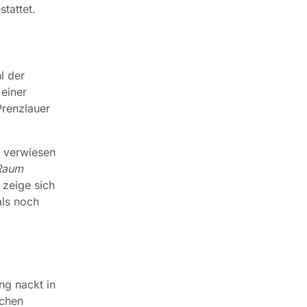
tattet.
l der
 einer
Prenzlauer
s verwiesen
 Raum
 zeige sich
als noch
ng nackt in
schen