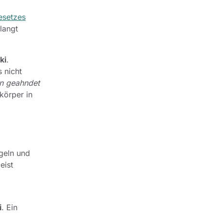
esetzes
langt
ki
.
 nicht
nn geahndet
körper in
geln und
eist
i
. Ein