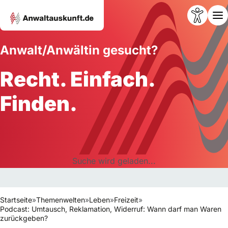
Anwalt/Anwältin gesucht?
Recht. Einfach.
Finden.
Suche wird geladen...
Startseite
»
Themenwelten
»
Leben
»
Freizeit
»
Podcast: Umtausch, Reklamation, Widerruf: Wann darf man Waren
zurückgeben?