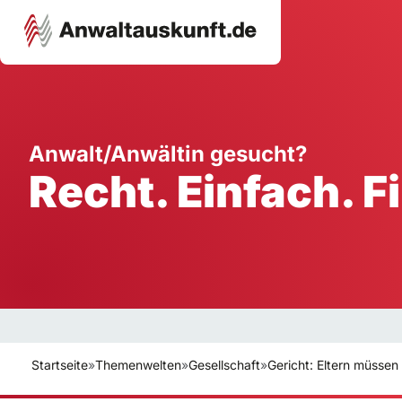
Karriere
Unternehmen
W
Anwalt/Anwältin gesucht?
Recht. Einfach. F
Schule
Handwerk
Ei
Ausbildung
Dienstleistung
Mi
Arbeitsplatz
Gastgewerbe
B
Selbstständigkeit
StartUp
Startseite
»
Themenwelten
»
Gesellschaft
»
Gericht: Eltern müssen