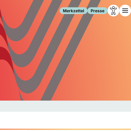
Merkzettel
Presse
Leben
Gesellschaft
Familie
Forschung
Freizeit
Migration
Gesundheit
Polizei
Internet
Kultur
Behörden