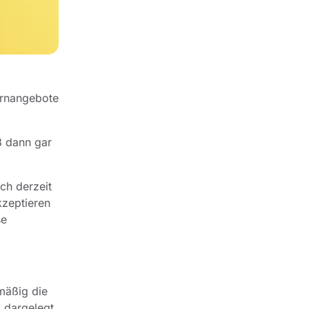
Lernangebote
3 dann gar
ch derzeit
kzeptieren
se
lmäßig die
 dargelegt,