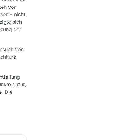
ten vor
sen – nicht
eigte sich
tzung der
 Besuch von
schkurs
ntfaltung
nkte dafür,
e. Die