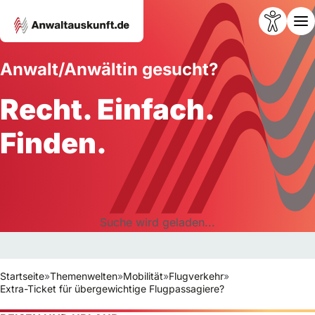
Anwalt/Anwältin gesucht?
Recht. Einfach.
Finden.
Suche wird geladen...
Startseite
»
Themenwelten
»
Mobilität
»
Flugverkehr
»
Extra-Ticket für übergewichtige Flugpassagiere?