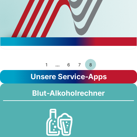
Autoklau: Das müssen Halter wissen
1
…
6
7
8
Unsere Service-Apps
Blut-Alkoholrechner