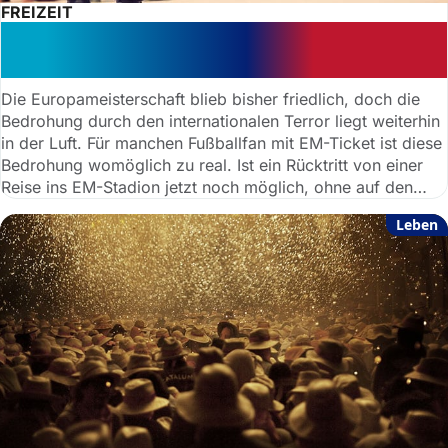
FREIZEIT
Terrorgefahr bei EURO 2016: Können
Reisen & Tickets storniert werden?
Die Europameisterschaft blieb bisher friedlich, doch die
Bedrohung durch den internationalen Terror liegt weiterhin
in der Luft. Für manchen Fußballfan mit EM-Ticket ist diese
Bedrohung womöglich zu real. Ist ein Rücktritt von einer
Reise ins EM-Stadion jetzt noch möglich, ohne auf den
gesamten Kaufpreis zu verzichten?
Leben