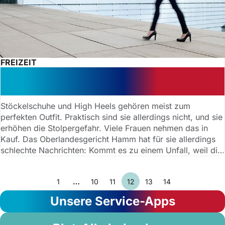
FREIZEIT
Stöckelschuhe: Bei Stolper-Unfall
kein Anspruch auf Schadensersatz
Stöckelschuhe und High Heels gehören meist zum
perfekten Outfit. Praktisch sind sie allerdings nicht, und sie
erhöhen die Stolpergefahr. Viele Frauen nehmen das in
Kauf. Das Oberlandesgericht Hamm hat für sie allerdings
schlechte Nachrichten: Kommt es zu einem Unfall, weil die
Trägerin der hohen Absätze an einer Fußmatte oder an
einem anderen Hindernis hängen bleibt, hat sie keinen
1
…
10
11
12
13
14
Anspruch auf Schadensersatz. Das hat das
Oberlandesgericht (OLG) im westfälischen Hamm im Fall
Unsere Service-Apps
einer Klägerin aus Marl entschieden (Beschluss vom 13.
April 2016, AZ: 11 U 127/15).