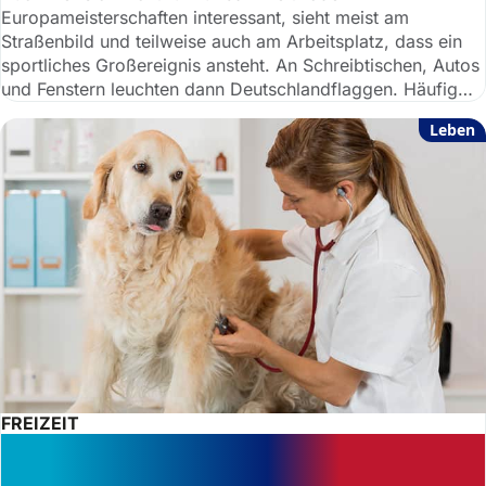
Europameisterschaften interessant, sieht meist am
Straßenbild und teilweise auch am Arbeitsplatz, dass ein
sportliches Großereignis ansteht. An Schreibtischen, Autos
und Fenstern leuchten dann Deutschlandflaggen. Häufig
gelten jene als größte Fans, die auch die größten Flaggen
Leben
auffahren. Vorsicht: Nicht überall dürfen Sie ohne Weiteres
eine Deutschlandfahne aufhängen.
FREIZEIT
Ist die Einschläferung eines Tieres
aus Kostengründen erlaubt?