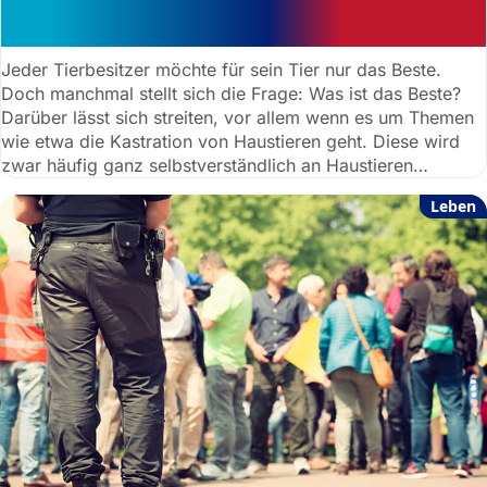
Die Kastration von Haustieren: Was
ist rechtens?
Jeder Tierbesitzer möchte für sein Tier nur das Beste.
Doch manchmal stellt sich die Frage: Was ist das Beste?
Darüber lässt sich streiten, vor allem wenn es um Themen
wie etwa die Kastration von Haustieren geht. Diese wird
zwar häufig ganz selbstverständlich an Haustieren
praktiziert, doch aus tierrechtlicher Sicht kann manches
Leben
dagegen sprechen.