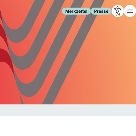
Merkzettel
Presse
Leben
Gesellschaft
Familie
Forschung
Freizeit
Migration
Gesundheit
Polizei
Internet
Kultur
Behörden