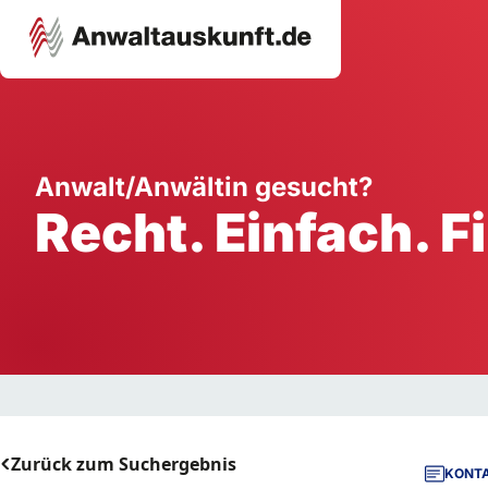
Karriere
Unternehmen
W
Anwalt/Anwältin gesucht?
Recht. Einfach. F
Schule
Handwerk
Ei
Ausbildung
Dienstleistung
Mi
Arbeitsplatz
Gastgewerbe
B
Selbstständigkeit
StartUp
Zurück zum Suchergebnis
KONTA