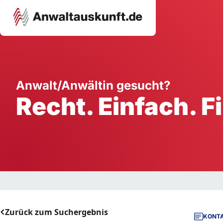
Karriere
Unternehmen
W
Anwalt/Anwältin gesucht?
Recht. Einfach. F
Schule
Handwerk
Ei
Ausbildung
Dienstleistung
Mi
Arbeitsplatz
Gastgewerbe
B
Selbstständigkeit
StartUp
Zurück zum Suchergebnis
KONTA