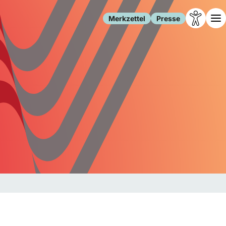
Merkzettel
Presse
Leben
Gesellschaft
Familie
Forschung
Freizeit
Migration
Gesundheit
Polizei
Internet
Kultur
Behörden