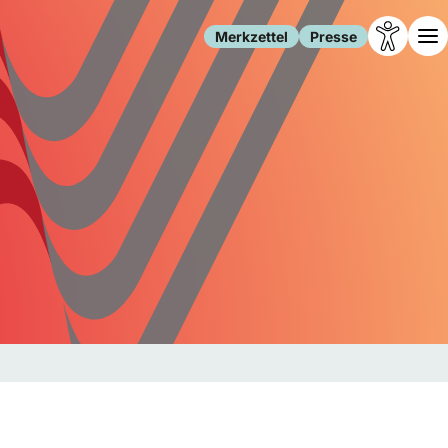
Merkzettel
Presse
Leben
Gesellschaft
Familie
Forschung
Freizeit
Migration
Gesundheit
Polizei
Internet
Kultur
Behörden