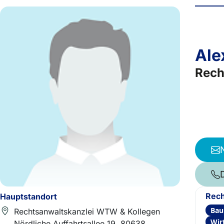
Ale
Rech
Rech
Hauptstandort
Bau
Rechtsanwaltskanzlei WTW & Kollegen
Wir
Nördliche Auffahrtsallee 19, 80638