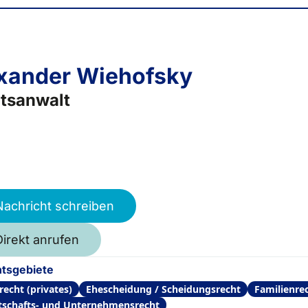
xander Wiehofsky
tsanwalt
Nachricht schreiben
Direkt anrufen
tsgebiete
recht (privates)
Ehescheidung / Scheidungsrecht
Familienre
tschafts- und Unternehmensrecht