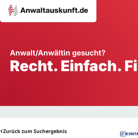
Karriere
Unternehmen
W
Anwalt/Anwältin gesucht?
Recht. Einfach. F
Schule
Handwerk
Ei
Ausbildung
Dienstleistung
Mi
Arbeitsplatz
Gastgewerbe
B
Selbstständigkeit
StartUp
Zurück zum Suchergebnis
KONTA