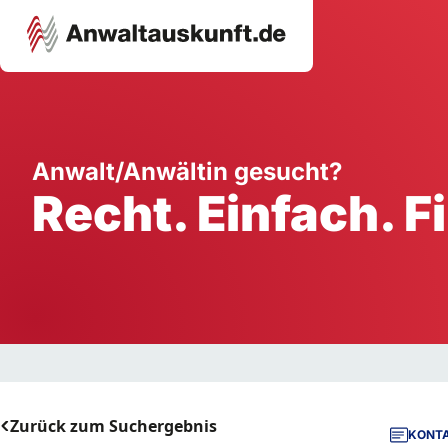
Karriere
Unternehmen
W
Anwalt/Anwältin gesucht?
Recht. Einfach. F
Schule
Handwerk
Ei
Ausbildung
Dienstleistung
Mi
Arbeitsplatz
Gastgewerbe
B
Selbstständigkeit
StartUp
Zurück zum Suchergebnis
KONTA