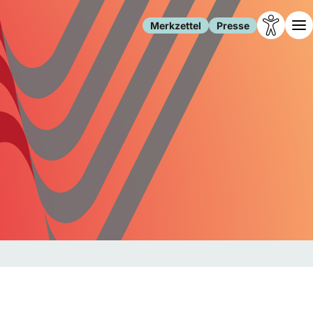
Merkzettel
Presse
Leben
Gesellschaft
Familie
Forschung
Freizeit
Migration
Gesundheit
Polizei
Internet
Kultur
Behörden