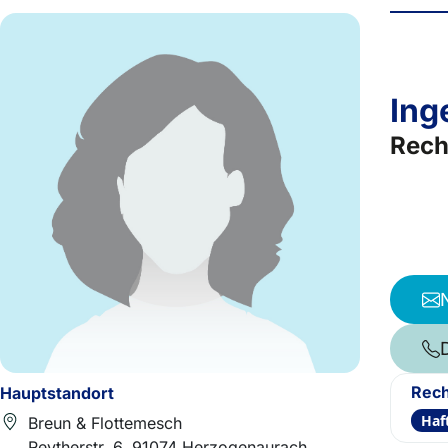
Ing
Rech
Rech
Hauptstandort
Haf
Breun & Flottemesch
Reytherstr. 6, 91074 Herzogenaurach