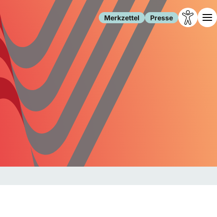
Merkzettel
Presse
Leben
Gesellschaft
Familie
Forschung
Freizeit
Migration
Gesundheit
Polizei
Internet
Kultur
Behörden