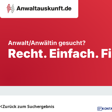
Karriere
Unternehmen
W
Anwalt/Anwältin gesucht?
Recht. Einfach. F
Schule
Handwerk
Ei
Ausbildung
Dienstleistung
Mi
Arbeitsplatz
Gastgewerbe
B
Selbstständigkeit
StartUp
Zurück zum Suchergebnis
KONTA