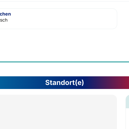
achen
isch
Standort(e)