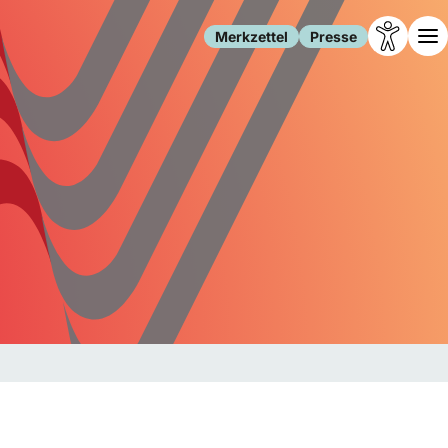
Merkzettel
Presse
Leben
Gesellschaft
Familie
Forschung
Freizeit
Migration
Gesundheit
Polizei
Internet
Kultur
Behörden