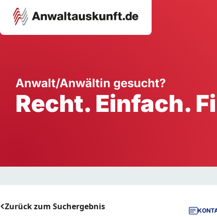
Karriere
Unternehmen
W
Anwalt/Anwältin gesucht?
Recht. Einfach. F
Schule
Handwerk
Ei
Ausbildung
Dienstleistung
Mi
Arbeitsplatz
Gastgewerbe
B
Selbstständigkeit
StartUp
Zurück zum Suchergebnis
KONTA