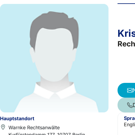
Kri
Rech
Spr
Hauptstandort
Engl
Warnke Rechtsanwälte
Kurfürstendamm 177, 10707 Berlin