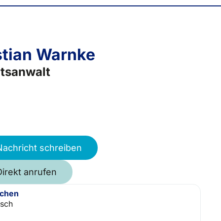
stian Warnke
tsanwalt
Nachricht schreiben
Direkt anrufen
achen
isch