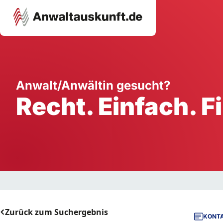
Karriere
Unternehmen
W
Anwalt/Anwältin gesucht?
Recht. Einfach. F
Schule
Handwerk
Ei
Ausbildung
Dienstleistung
Mi
Arbeitsplatz
Gastgewerbe
B
Selbstständigkeit
StartUp
Zurück zum Suchergebnis
KONTA