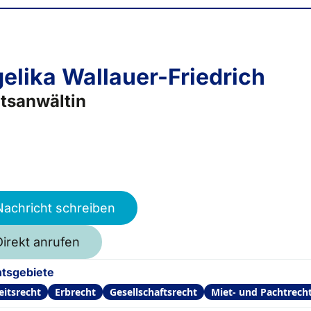
elika Wallauer-Friedrich
tsanwältin
Nachricht schreiben
Direkt anrufen
tsgebiete
eitsrecht
Erbrecht
Gesellschaftsrecht
Miet- und Pachtrech