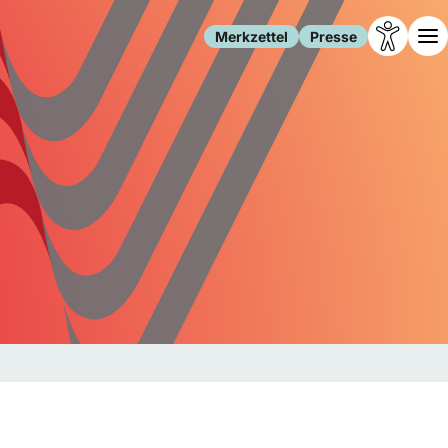
Merkzettel
Presse
Leben
Gesellschaft
Familie
Forschung
Freizeit
Migration
Gesundheit
Polizei
Internet
Kultur
Behörden