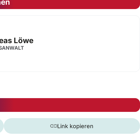
nen
eas Löwe
SANWALT
Link kopieren