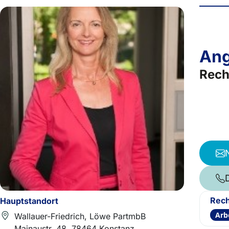
Ang
Rech
Rech
Hauptstandort
Arb
Wallauer-Friedrich, Löwe PartmbB
Mainaustr. 48, 78464 Konstanz