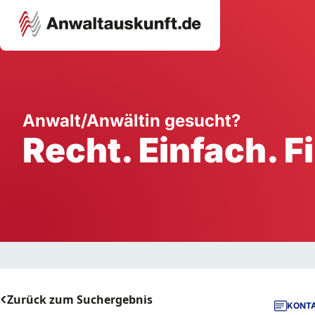
Karriere
Unternehmen
W
Anwalt/Anwältin gesucht?
Recht. Einfach. F
Schule
Handwerk
Ei
Ausbildung
Dienstleistung
Mi
Arbeitsplatz
Gastgewerbe
B
Selbstständigkeit
StartUp
Zurück zum Suchergebnis
KONTA