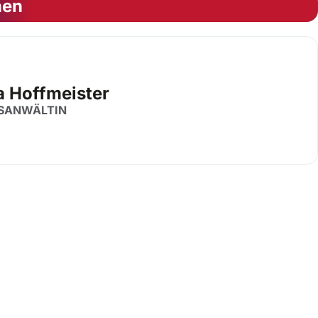
nen
a Hoffmeister
SANWÄLTIN