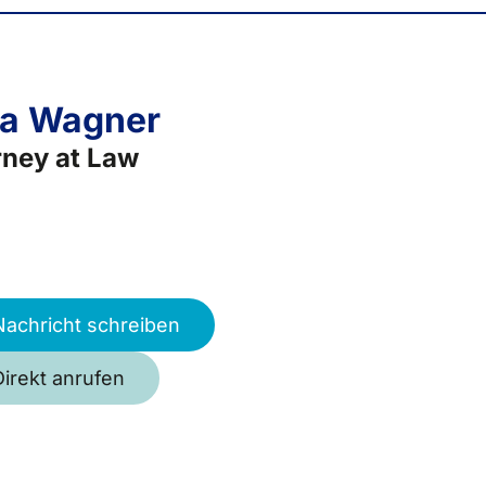
ia Wagner
rney at Law
Nachricht schreiben
Direkt anrufen