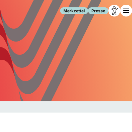
Merkzettel
Presse
Leben
Gesellschaft
Familie
Forschung
Freizeit
Migration
Gesundheit
Polizei
Internet
Kultur
Behörden