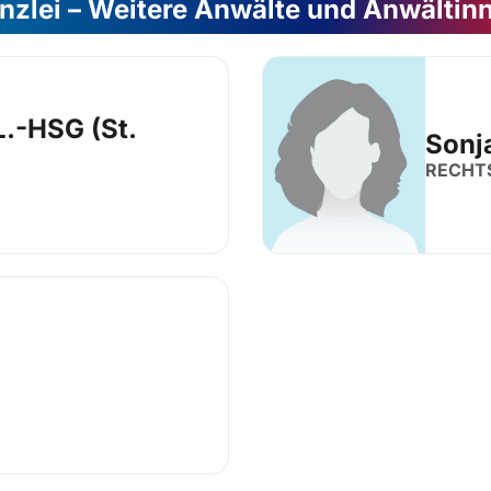
nzlei – Weitere Anwälte und Anwältin
L.-HSG (St.
Sonj
RECHT