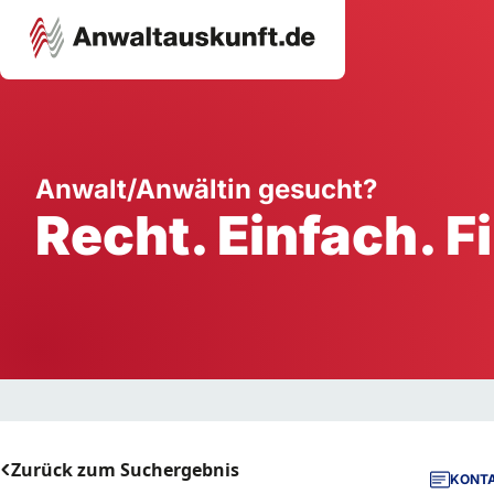
Karriere
Unternehmen
W
Anwalt/Anwältin gesucht?
Recht. Einfach. F
Schule
Handwerk
Ei
Ausbildung
Dienstleistung
Mi
Arbeitsplatz
Gastgewerbe
B
Selbstständigkeit
StartUp
Zurück zum Suchergebnis
KONTA