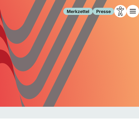
Merkzettel
Presse
Leben
Gesellschaft
Familie
Forschung
Freizeit
Migration
Gesundheit
Polizei
Internet
Kultur
Behörden