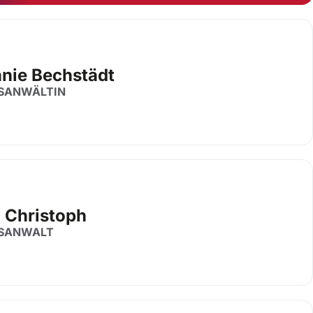
anie Bechstädt
SANWÄLTIN
a Christoph
SANWALT