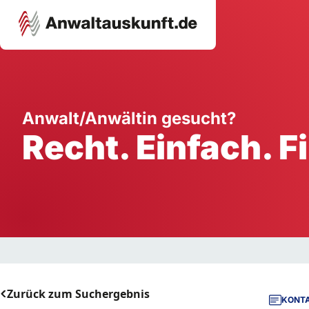
Karriere
Unternehmen
W
Anwalt/Anwältin gesucht?
Recht. Einfach. F
Schule
Handwerk
Ei
Ausbildung
Dienstleistung
Mi
Arbeitsplatz
Gastgewerbe
B
Selbstständigkeit
StartUp
Zurück zum Suchergebnis
KONTA