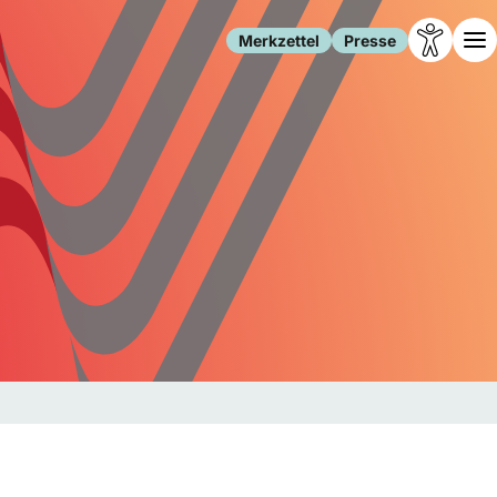
Merkzettel
Presse
Leben
Gesellschaft
Familie
Forschung
Freizeit
Migration
Gesundheit
Polizei
Internet
Kultur
Behörden