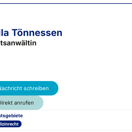
lla Tönnessen
tsanwältin
Nachricht schreiben
Direkt anrufen
tsgebiete
izinrecht