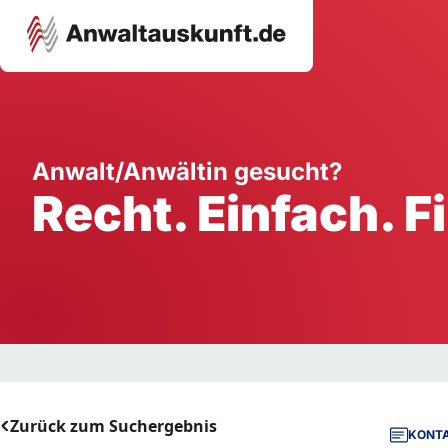
Karriere
Unternehmen
W
Anwalt/Anwältin gesucht?
Recht. Einfach. F
Schule
Handwerk
Ei
Ausbildung
Dienstleistung
Mi
Arbeitsplatz
Gastgewerbe
B
Selbstständigkeit
StartUp
Zurück zum Suchergebnis
KONTA