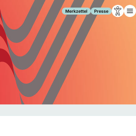
Merkzettel
Presse
Leben
Gesellschaft
Familie
Forschung
Freizeit
Migration
Gesundheit
Polizei
Internet
Kultur
Behörden