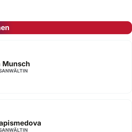
nen
 Munsch
SANWÄLTIN
Papismedova
SANWÄLTIN