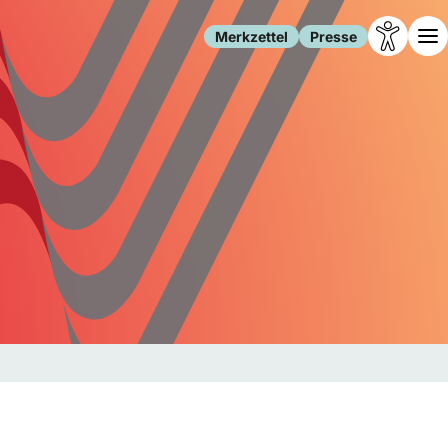
Merkzettel
Presse
Leben
Gesellschaft
Familie
Forschung
Freizeit
Migration
Gesundheit
Polizei
Internet
Kultur
Behörden