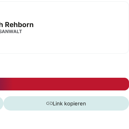
ch Rehborn
SANWALT
Link kopieren