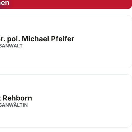
nen
er. pol. Michael Pfeifer
SANWALT
it Rehborn
SANWÄLTIN