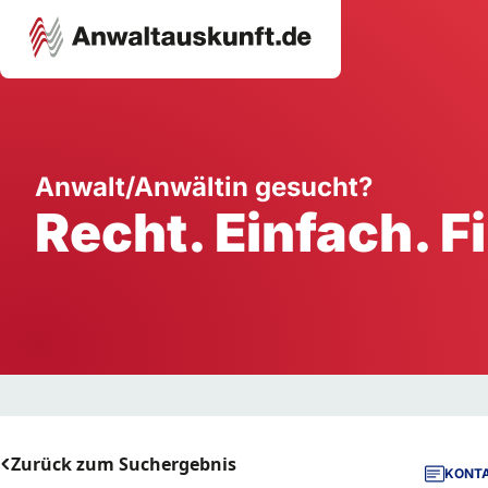
Karriere
Unternehmen
W
Anwalt/Anwältin gesucht?
Recht. Einfach. F
Schule
Handwerk
Ei
Ausbildung
Dienstleistung
Mi
Arbeitsplatz
Gastgewerbe
B
Selbstständigkeit
StartUp
Zurück zum Suchergebnis
KONTA