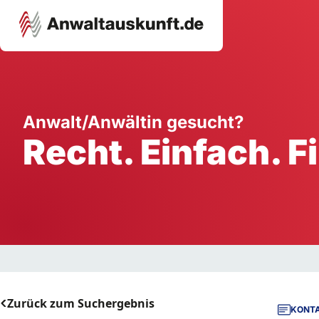
Karriere
Unternehmen
W
Anwalt/Anwältin gesucht?
Recht. Einfach. F
Schule
Handwerk
Ei
Ausbildung
Dienstleistung
Mi
Arbeitsplatz
Gastgewerbe
B
Selbstständigkeit
StartUp
Zurück zum Suchergebnis
KONTA