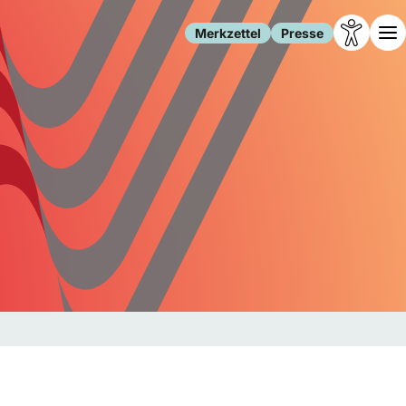
Merkzettel
Presse
Leben
Gesellschaft
Familie
Forschung
Freizeit
Migration
Gesundheit
Polizei
Internet
Kultur
Behörden