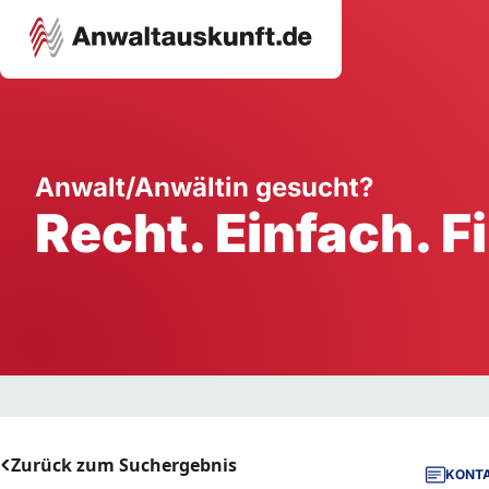
Karriere
Unternehmen
W
Anwalt/Anwältin gesucht?
Recht. Einfach. F
Schule
Handwerk
Ei
Ausbildung
Dienstleistung
Mi
Arbeitsplatz
Gastgewerbe
B
Selbstständigkeit
StartUp
Zurück zum Suchergebnis
KONTA