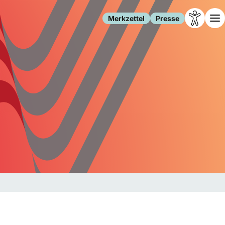
Merkzettel
Presse
Leben
Gesellschaft
Familie
Forschung
Freizeit
Migration
Gesundheit
Polizei
Internet
Kultur
Behörden