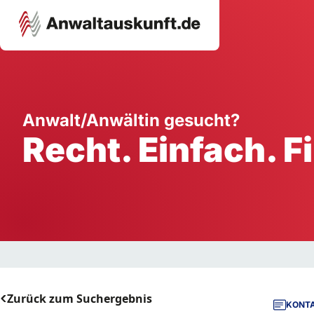
Karriere
Unternehmen
W
Anwalt/Anwältin gesucht?
Recht. Einfach. F
Schule
Handwerk
Ei
Ausbildung
Dienstleistung
Mi
Arbeitsplatz
Gastgewerbe
B
Selbstständigkeit
StartUp
Zurück zum Suchergebnis
KONTA