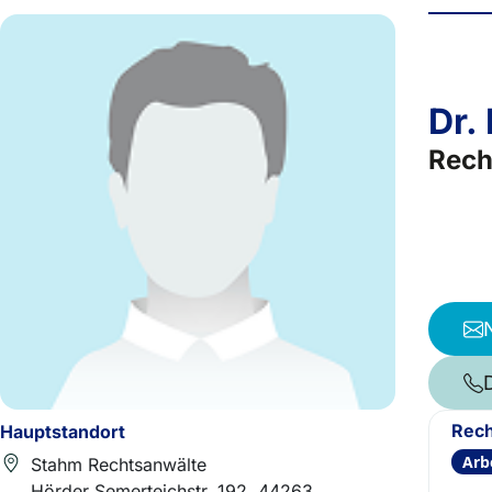
Dr.
Rech
Rech
Hauptstandort
Arb
Stahm Rechtsanwälte
Hörder Semerteichstr. 192, 44263