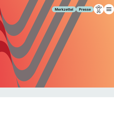
Merkzettel
Presse
Leben
Gesellschaft
Familie
Forschung
Freizeit
Migration
Gesundheit
Polizei
Internet
Kultur
Behörden