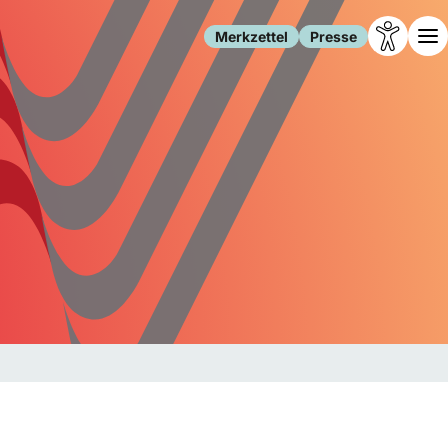
Merkzettel
Presse
Leben
Gesellschaft
Familie
Forschung
Freizeit
Migration
Gesundheit
Polizei
Internet
Kultur
Behörden