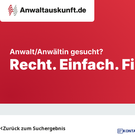
Karriere
Unternehmen
W
Anwalt/Anwältin gesucht?
Recht. Einfach. F
Schule
Handwerk
Ei
Ausbildung
Dienstleistung
Mi
Arbeitsplatz
Gastgewerbe
B
Selbstständigkeit
StartUp
Zurück zum Suchergebnis
KONTA