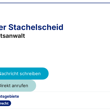
er Stachelscheid
tsanwalt
Nachricht schreiben
Direkt anrufen
tsgebiete
recht