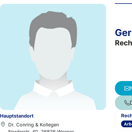
Ger
Rech
Rech
Hauptstandort
Arb
Dr. Conring & Kollegen
Norderstr. 40, 26826 Weener