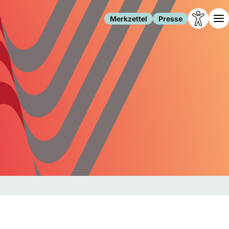
Merkzettel
Presse
Leben
Gesellschaft
Familie
Forschung
Freizeit
Migration
Gesundheit
Polizei
Internet
Kultur
Behörden