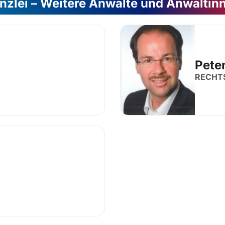
nzlei – Weitere Anwälte und Anwältin
Pete
RECHT