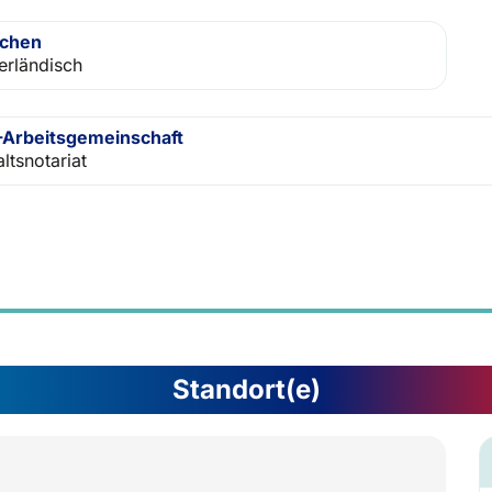
achen
erländisch
Arbeitsgemeinschaft
ltsnotariat
Standort(e)