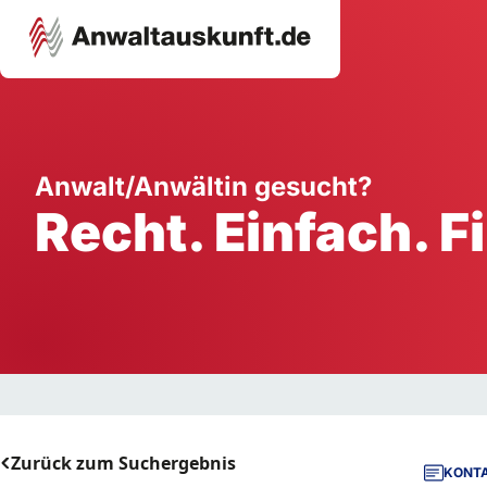
Karriere
Unternehmen
W
Anwalt/Anwältin gesucht?
Recht. Einfach. F
Schule
Handwerk
Ei
Ausbildung
Dienstleistung
Mi
Arbeitsplatz
Gastgewerbe
B
Selbstständigkeit
StartUp
Zurück zum Suchergebnis
KONTA