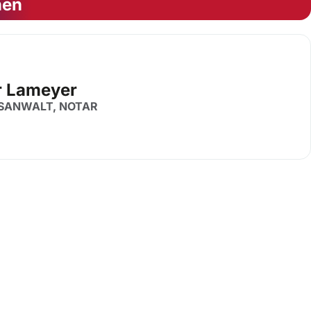
nen
r Lameyer
SANWALT, NOTAR