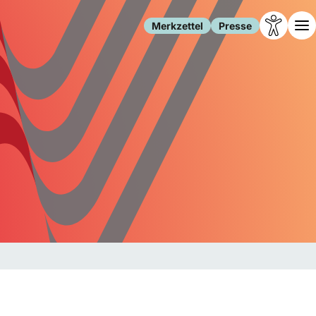
Merkzettel
Presse
Leben
Gesellschaft
Familie
Forschung
Freizeit
Migration
Gesundheit
Polizei
Internet
Kultur
Behörden