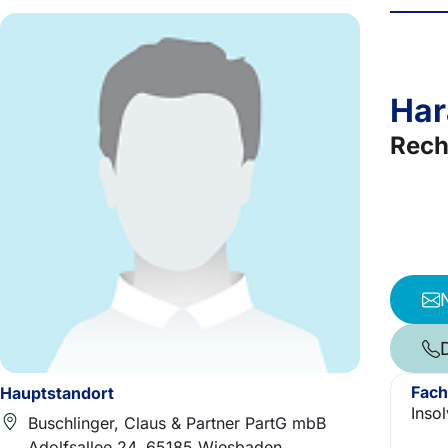
Har
Rech
Fach
Hauptstandort
Inso
Buschlinger, Claus & Partner PartG mbB
Adolfsallee 24, 65185 Wiesbaden