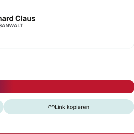
hard Claus
SANWALT
Link kopieren