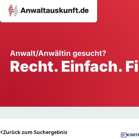
Karriere
Unternehmen
W
Anwalt/Anwältin gesucht?
Recht. Einfach. F
Schule
Handwerk
Ei
Ausbildung
Dienstleistung
Mi
Arbeitsplatz
Gastgewerbe
B
Selbstständigkeit
StartUp
Zurück zum Suchergebnis
KONTA