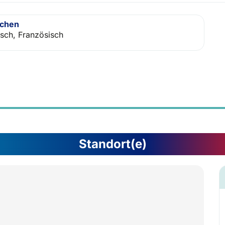
achen
isch, Französisch
Standort(e)