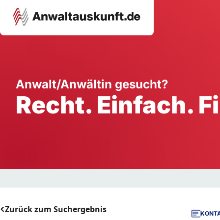
Karriere
Unternehmen
W
Anwalt/Anwältin gesucht?
Recht. Einfach. F
Schule
Handwerk
Ei
Ausbildung
Dienstleistung
Mi
Arbeitsplatz
Gastgewerbe
B
Selbstständigkeit
StartUp
Zurück zum Suchergebnis
KONTA