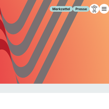
Merkzettel
Presse
Leben
Gesellschaft
Familie
Forschung
Freizeit
Migration
Gesundheit
Polizei
Internet
Kultur
Behörden