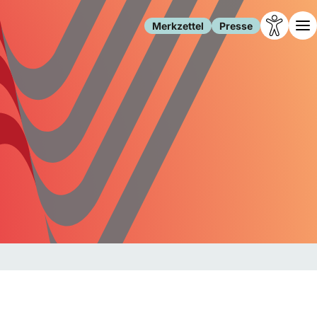
Merkzettel
Presse
Leben
Gesellschaft
Familie
Forschung
Freizeit
Migration
Gesundheit
Polizei
Internet
Kultur
Behörden