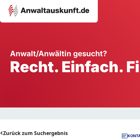
Karriere
Unternehmen
W
Anwalt/Anwältin gesucht?
Recht. Einfach. F
Schule
Handwerk
Ei
Ausbildung
Dienstleistung
Mi
Arbeitsplatz
Gastgewerbe
B
Selbstständigkeit
StartUp
Zurück zum Suchergebnis
KONTA