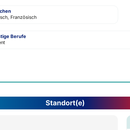
achen
isch, Französisch
tige Berufe
nt
Standort(e)