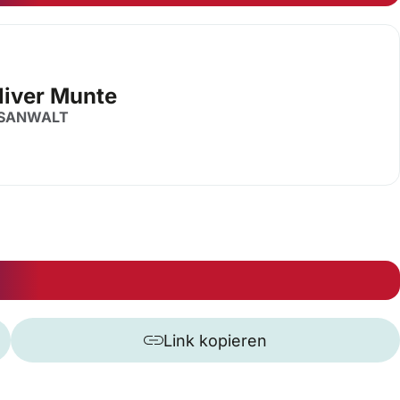
liver Munte
SANWALT
Link kopieren