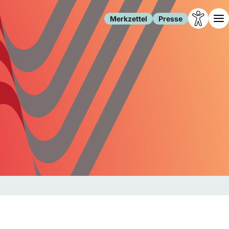
Merkzettel
Presse
Leben
Gesellschaft
Familie
Forschung
Freizeit
Migration
Gesundheit
Polizei
Internet
Kultur
Behörden