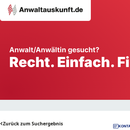
Karriere
Unternehmen
W
Anwalt/Anwältin gesucht?
Recht. Einfach. F
Schule
Handwerk
Ei
Ausbildung
Dienstleistung
Mi
Arbeitsplatz
Gastgewerbe
B
Selbstständigkeit
StartUp
Zurück zum Suchergebnis
KONTA