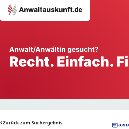
Karriere
Unternehmen
W
Anwalt/Anwältin gesucht?
Recht. Einfach. F
Schule
Handwerk
Ei
Ausbildung
Dienstleistung
Mi
Arbeitsplatz
Gastgewerbe
B
Selbstständigkeit
StartUp
Zurück zum Suchergebnis
KONTA