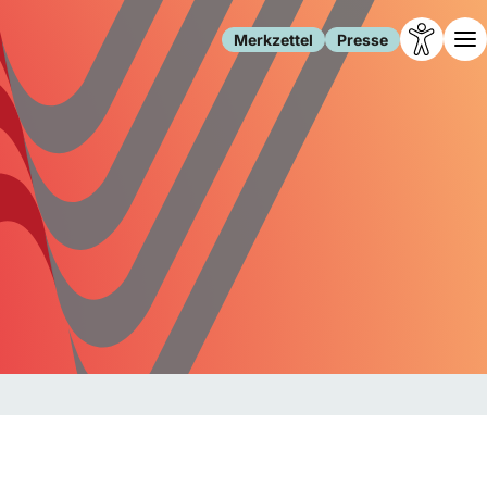
Merkzettel
Presse
Leben
Gesellschaft
Familie
Forschung
Freizeit
Migration
Gesundheit
Polizei
Internet
Kultur
Behörden