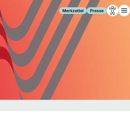
Merkzettel
Presse
Leben
Gesellschaft
Familie
Forschung
Freizeit
Migration
Gesundheit
Polizei
Internet
Kultur
Behörden