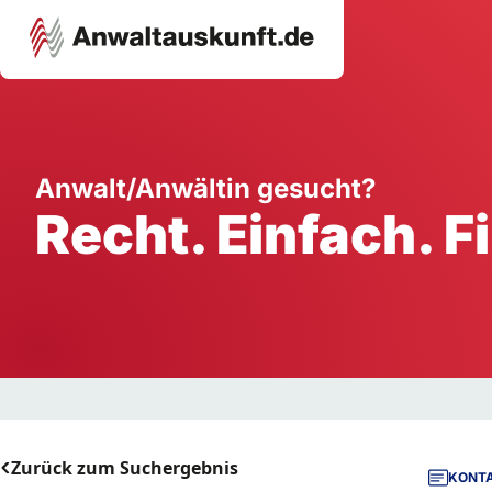
Karriere
Unternehmen
W
Anwalt/Anwältin gesucht?
Recht. Einfach. F
Schule
Handwerk
Ei
Ausbildung
Dienstleistung
Mi
Arbeitsplatz
Gastgewerbe
B
Selbstständigkeit
StartUp
Zurück zum Suchergebnis
KONTA